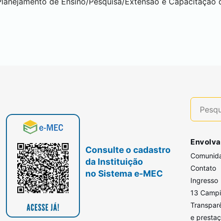
Planejamento de Ensino/Pesquisa/Extensão e Capacitação
Envolva
Consulte o cadastro
Comunid
da Instituição
Contato
no Sistema e-MEC
Ingresso
13 Camp
Transpar
e presta