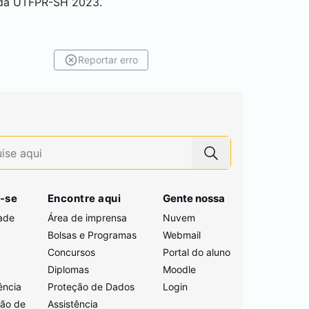
 da UTFPR-SH 2023.
Reportar erro
-se
Encontre aqui
Gente nossa
ade
Área de imprensa
Nuvem
Bolsas e Programas
Webmail
Concursos
Portal do aluno
i
Diplomas
Moodle
ência
Proteção de Dados
Login
ção de
Assistência