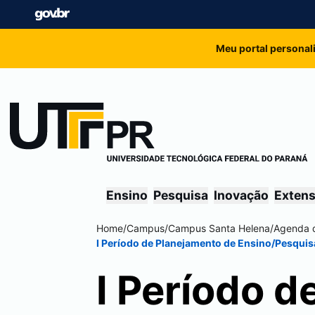
Meu portal personal
Ensino
Pesquisa
Inovação
Exten
Home
/
Campus
/
Campus
Santa Helena
/
Agenda 
I Período de Planejamento de Ensino/Pesqui
I Período d