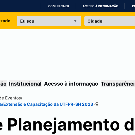
COMUNICA BR
ACESSO À INFORMAÇÃO
P
IR
izado
PARA
O
CONTEÚDO
são
Institucional
Acesso à informação
Transparênci
de Eventos
/
sa/Extensão e Capacitação da UTFPR-SH 2023
e Planejamento 