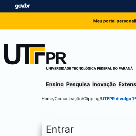
Meu portal personal
Ensino
Pesquisa
Inovação
Exten
Home
/
Comunicação
/
Clipping
/
UTFPR divulga 1
Entrar