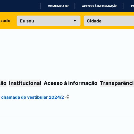
COMUNICA BR
ACESSO À INFORMAÇÃO
P
IR
izado
PARA
O
CONTEÚDO
são
Institucional
Acesso à informação
Transparênci
ª chamada do vestibular 2024/2