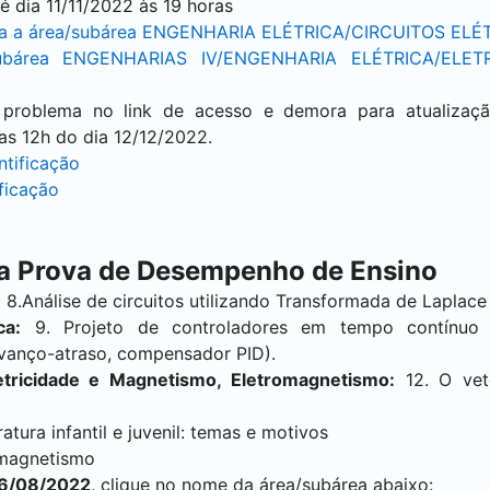
é dia 11/11/2022 às 19 horas
a a área/subárea ENGENHARIA ELÉTRICA/CIRCUITOS ELÉ
ubárea ENGENHARIAS IV/ENGENHARIA ELÉTRICA/ELET
problema no link de acesso e demora para atualizaç
as 12h do dia 12/12/2022.
tificação
ficação
 a Prova de Desempenho de Ensino
:
8.Análise de circuitos utilizando Transformada de Laplace
ca:
9. Projeto de controladores em tempo contínuo
anço-atraso, compensador PID).
letricidade e Magnetismo, Eletromagnetismo:
12. O vet
atura infantil e juvenil: temas e motivos
omagnetismo
 26/08/2022
, clique no nome da área/subárea abaixo: