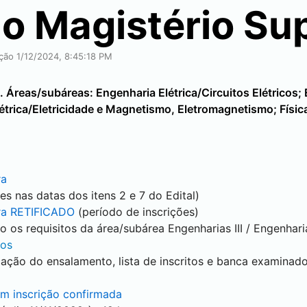
o Magistério Su
ação 1/12/2024, 8:45:18 PM
Áreas/subáreas: Engenharia Elétrica/Circuitos Elétricos; E
trica/Eletricidade e Magnetismo, Eletromagnetismo; Física
ra
es nas datas dos itens 2 e 7 do Edital)
ra RETIFICADO
(período de inscrições)
o os requisitos da área/subárea Engenharias III / Engenhar
dos
cação do ensalamento, lista de inscritos e banca examinad
om inscrição confirmada