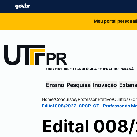
Meu portal personal
Ensino
Pesquisa
Inovação
Exten
Home
/
Concursos
/
Professor Efetivo
/
Curitiba
/
Edi
Edital 008/2022-CPCP-CT - Professor do Mag
Edital 008