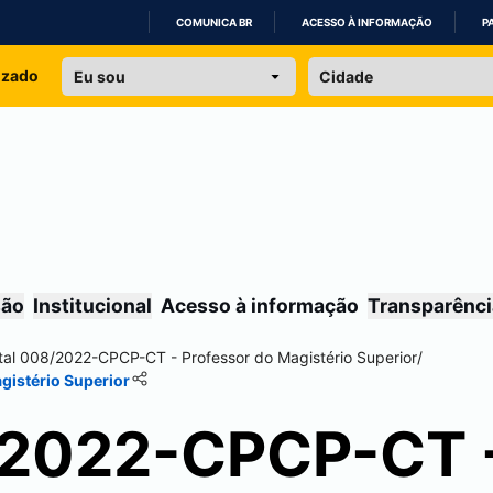
COMUNICA BR
ACESSO À INFORMAÇÃO
P
IR
izado
PARA
O
CONTEÚDO
são
Institucional
Acesso à informação
Transparênci
tal 008/2022-CPCP-CT - Professor do Magistério Superior
/
istério Superior
/2022-CPCP-CT 