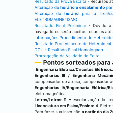
Resultado da Prova Escrita
- Recursos at
Alteração de
horário e ensalamento
par
Alteração de
horário
para a área/s
ELETROMAGNETISMO
Resultado Final Preliminar
- Devido a 
navegadores serão aceitos recursos até 
Informações Procedimento de Heteroiden
Resultado Procedimento de Heteroidenti
DOU - Resultado Final Homologado
Prorrogação da Validade de Edital
Pontos sorteados para
Engenharia Elétrica/Circuitos Elétricos
Engenharias III / Engenharia Mecâni
compensador de atraso, compensador av
Engenharias IV/Engenharia Elétrica/E
eletromagnética
Letras/Letras:
9. A escolarização da liter
Licenciatura em Física/Ensino:
4. Eletr
Para fazer sua inscrição
a partir do dia