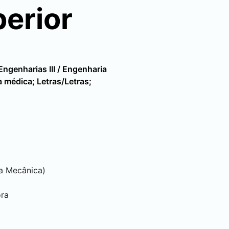
perior
ngenharias III / Engenharia
 médica; Letras/Letras;
ia Mecânica)
ora