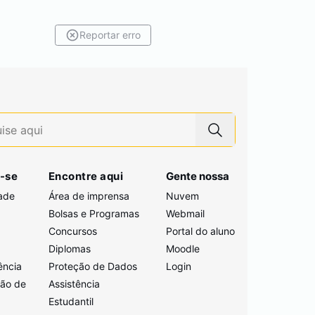
Reportar erro
-se
Encontre aqui
Gente nossa
ade
Área de imprensa
Nuvem
Bolsas e Programas
Webmail
Concursos
Portal do aluno
i
Diplomas
Moodle
ência
Proteção de Dados
Login
ção de
Assistência
Estudantil