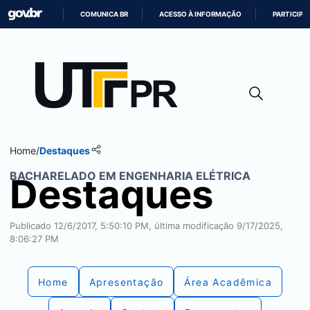
COMUNICA BR
ACESSO À INFORMAÇÃO
PARTICIPE
IR
PARA
O
CONTEÚDO
Home
/
Destaques
BACHARELADO EM ENGENHARIA ELÉTRICA
Destaques
Publicado 12/6/2017, 5:50:10 PM, última modificação 9/17/2025,
8:06:27 PM
Home
Apresentação
Área Acadêmica