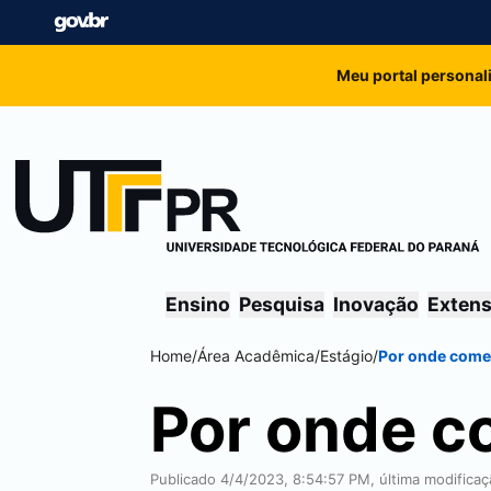
Meu portal personal
Ensino
Pesquisa
Inovação
Exten
Home
/
Área Acadêmica
/
Estágio
/
Por onde come
Por onde c
Publicado 4/4/2023, 8:54:57 PM, última modifica