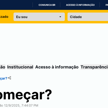
COMUNICA BR
ACESSO À INFORMAÇÃO
P
IR
izado
PARA
O
CONTEÚDO
são
Institucional
Acesso à informação
Transparênci
çar?
omeçar?
ção 12/9/2025, 7:44:07 PM