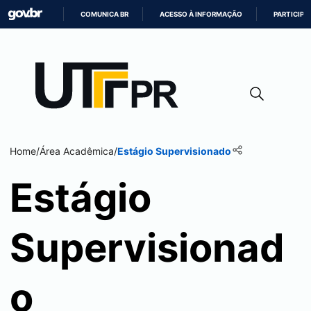
COMUNICA BR
ACESSO À INFORMAÇÃO
PARTICIPE
IR
PARA
O
CONTEÚDO
Home
/
Área Acadêmica
/
Estágio Supervisionado
Estágio
Supervisionad
o