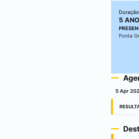
Duração
5 AN
PRESEN
Ponta G
Age
5 Apr 20
RESULTA
Des