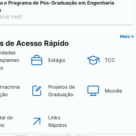
a o Programa de Pós-Graduação em Engenharia
a
2019 10h57
Mais
s de Acesso Rápido
vidades
mplemen
Estágio
TCC
es
ernaciona
Projetos de
Moodle
ação
Graduação
tal do
Links
no
Rápidos