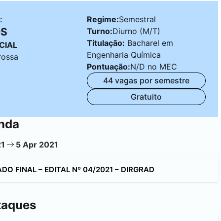
:
Regime:
Semestral
OS
Turno:
Diurno (M/T)
Titulação:
Bacharel em
CIAL
Engenharia Química
rossa
Pontuação:
N/D no MEC
44 vagas por semestre
Gratuito
nda
21
5 Apr 2021
DO FINAL – EDITAL Nº 04/2021 – DIRGRAD
taques