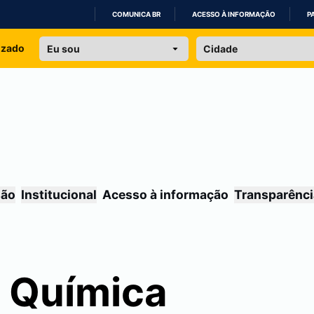
COMUNICA BR
ACESSO À INFORMAÇÃO
P
IR
izado
PARA
O
CONTEÚDO
são
Institucional
Acesso à informação
Transparênci
 Química