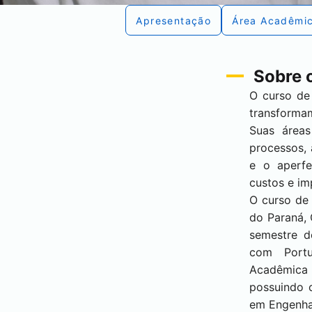
Apresentação
Área Acadêmi
Sobre 
O curso de
transforma
Suas área
processos, 
e o aperf
custos e im
O curso de
do Paraná, 
semestre 
com Portu
Acadêmica
possuindo 
em Engenhar