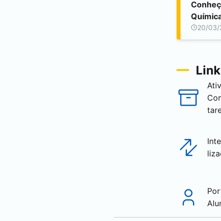
Conheç
Químic
20/03/
Link
Ati
Co
tar
Int
liz
Por
Alu