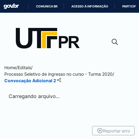
COMUNICA BR
ACESSO À INFORMAÇÃO
PARTICIPE
IR
PARA
O
CONTEÚDO
Home
/
Editais
/
Processo Seletivo de ingresso no curso - Turma 2020
/
Convocação Adicional 2
Carregando arquivo...
Reportar erro