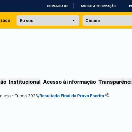
COMUNICA BR
ACESSO À INFORMAÇÃO
P
IR
izado
PARA
O
CONTEÚDO
são
Institucional
Acesso à informação
Transparênci
 curso - Turma 2023
/
Resultado Final da Prova Escrita