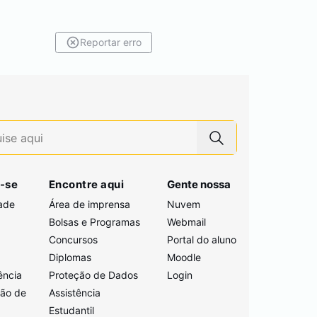
Reportar erro
-se
Encontre aqui
Gente nossa
ade
Área de imprensa
Nuvem
Bolsas e Programas
Webmail
Concursos
Portal do aluno
i
Diplomas
Moodle
ência
Proteção de Dados
Login
ção de
Assistência
Estudantil