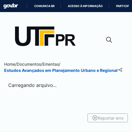
COMUNICA BR
ACESSO À INFORMAÇÃO
PARTICIPE
IR
PARA
O
CONTEÚDO
Home
/
Documentos
/
Ementas
/
Estudos Avançados em Planejamento Urbano e Regional
Carregando arquivo...
Reportar erro