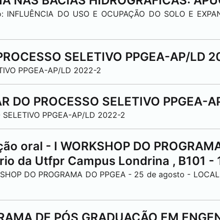
A NAS BACIAS HIDROGRÁFICAS:
APU
icação: INFLUÊNCIA DO USO E OCUPAÇÃO DO SOLO E EX
PROCESSO SELETIVO PPGEA-AP/LD 2
IVO PPGEA-AP/LD 2022-2
R DO PROCESSO SELETIVO PPGEA-AP
 SELETIVO PPGEA-AP/LD 2022-2
ção oral - I WORKSHOP DO PROGRAMA
ório da Utfpr Campus
Londrina
, B101 -
RKSHOP DO PROGRAMA DO PPGEA - 25 de agosto - LOCAL: 
RAMA DE PÓS GRADUAÇÃO EM ENGENH