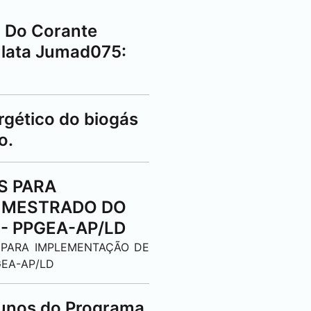
o Do Corante
ulata Jumad075:
rgético do biogás
o.
S PARA
E MESTRADO DO
- PPGEA-AP/LD
A PARA IMPLEMENTAÇÃO DE
EA-AP/LD
lunos do Programa