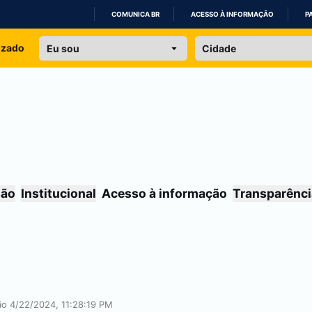
COMUNICA BR
ACESSO À INFORMAÇÃO
P
IR
izado
PARA
O
CONTEÚDO
são
Institucional
Acesso à informação
Transparênci
ção 4/22/2024, 11:28:19 PM