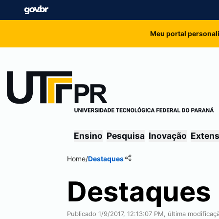
Meu portal personal
Ensino
Pesquisa
Inovação
Exten
Home
/
Destaques
Destaques
Publicado 1/9/2017, 12:13:07 PM, última modifica