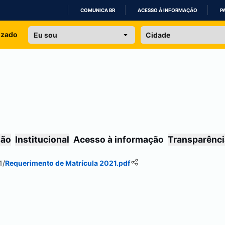
COMUNICA BR
ACESSO À INFORMAÇÃO
P
IR
izado
PARA
O
CONTEÚDO
são
Institucional
Acesso à informação
Transparênci
1
/
Requerimento de Matrícula 2021.pdf