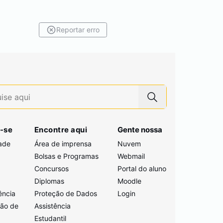
Reportar erro
-se
Encontre aqui
Gente nossa
ade
Área de imprensa
Nuvem
Bolsas e Programas
Webmail
Concursos
Portal do aluno
i
Diplomas
Moodle
ência
Proteção de Dados
Login
ção de
Assistência
Estudantil