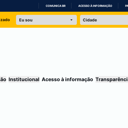
COMUNICA BR
ACESSO À INFORMAÇÃO
P
IR
izado
PARA
O
CONTEÚDO
são
Institucional
Acesso à informação
Transparênci