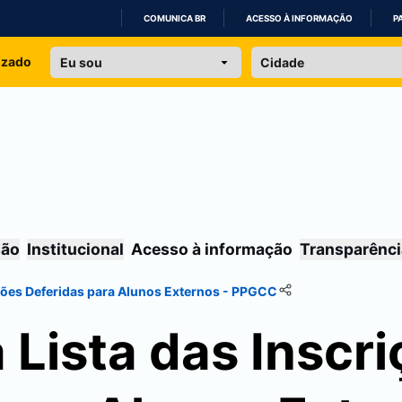
COMUNICA BR
ACESSO À INFORMAÇÃO
P
IR
izado
PARA
O
CONTEÚDO
são
Institucional
Acesso à informação
Transparênci
ições Deferidas para Alunos Externos - PPGCC
 Lista das Inscr