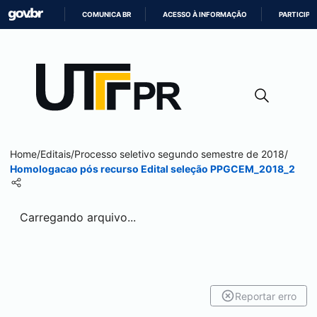
COMUNICA BR
ACESSO À INFORMAÇÃO
PARTICIPE
IR
PARA
O
CONTEÚDO
Home
/
Editais
/
Processo seletivo segundo semestre de 2018
/
Homologacao pós recurso Edital seleção PPGCEM_2018_2
Carregando arquivo...
Reportar erro