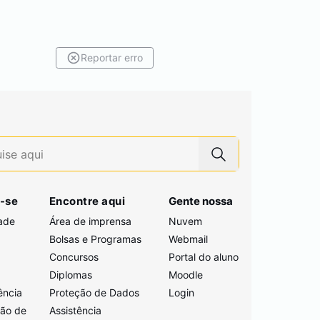
Reportar erro
-se
Encontre aqui
Gente nossa
ade
Área de imprensa
Nuvem
Bolsas e Programas
Webmail
Concursos
Portal do aluno
i
Diplomas
Moodle
ência
Proteção de Dados
Login
ção de
Assistência