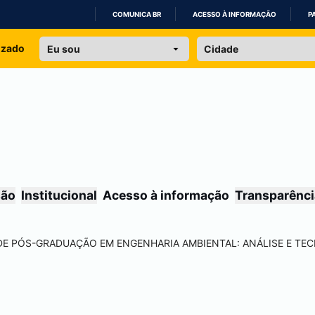
COMUNICA BR
ACESSO À INFORMAÇÃO
P
IR
izado
PARA
O
CONTEÚDO
são
Institucional
Acesso à informação
Transparênci
DE PÓS-GRADUAÇÃO EM ENGENHARIA AMBIENTAL: ANÁLISE E TE