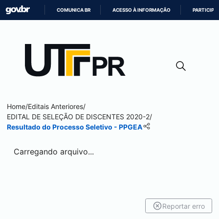
COMUNICA BR
ACESSO À INFORMAÇÃO
PARTICIPE
IR
PARA
O
CONTEÚDO
Home
/
Editais Anteriores
/
EDITAL DE SELEÇÃO DE DISCENTES 2020-2
/
Resultado do Processo Seletivo - PPGEA
Carregando arquivo...
Reportar erro