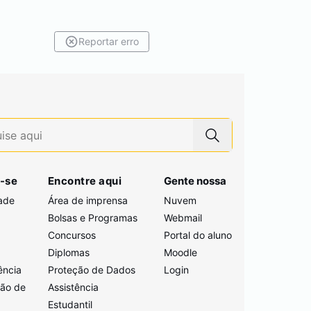
Reportar erro
-se
Encontre aqui
Gente nossa
ade
Área de imprensa
Nuvem
Bolsas e Programas
Webmail
Concursos
Portal do aluno
i
Diplomas
Moodle
ência
Proteção de Dados
Login
ção de
Assistência
Estudantil