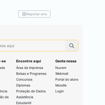
Reportar erro
-se
Encontre aqui
Gente nossa
ade
Área de imprensa
Nuvem
Bolsas e Programas
Webmail
Concursos
Portal do aluno
i
Diplomas
Moodle
ência
Proteção de Dados
Login
ção de
Assistência
Estudantil