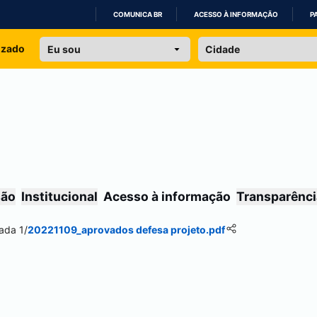
COMUNICA BR
ACESSO À INFORMAÇÃO
P
IR
izado
PARA
O
CONTEÚDO
são
Institucional
Acesso à informação
Transparênci
ada 1
/
20221109_aprovados defesa projeto.pdf