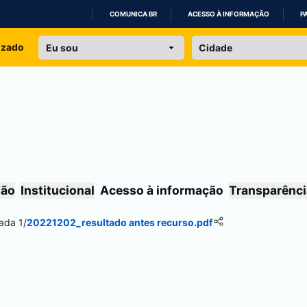
COMUNICA BR
ACESSO À INFORMAÇÃO
P
IR
izado
PARA
O
CONTEÚDO
são
Institucional
Acesso à informação
Transparênci
ada 1
/
20221202_resultado antes recurso.pdf