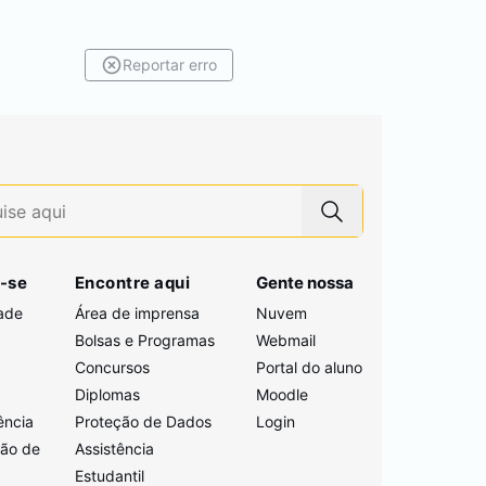
Reportar erro
-se
Encontre aqui
Gente nossa
ade
Área de imprensa
Nuvem
Bolsas e Programas
Webmail
Concursos
Portal do aluno
i
Diplomas
Moodle
ência
Proteção de Dados
Login
ção de
Assistência
Estudantil