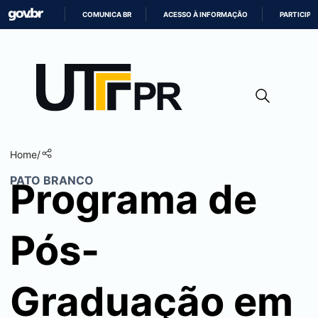
COMUNICA BR
ACESSO À INFORMAÇÃO
PARTICIPE
IR
PARA
O
CONTEÚDO
Home
/
PATO BRANCO
Programa de
Pós-
Graduação em