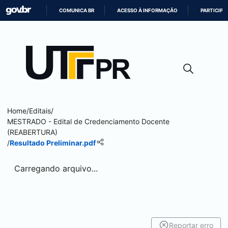
COMUNICA BR
ACESSO À INFORMAÇÃO
PARTICIPE
IR
PARA
O
CONTEÚDO
Home
/
Editais
/
MESTRADO - Edital de Credenciamento Docente
(REABERTURA)
/
Resultado Preliminar.pdf
Carregando arquivo...
Reportar erro