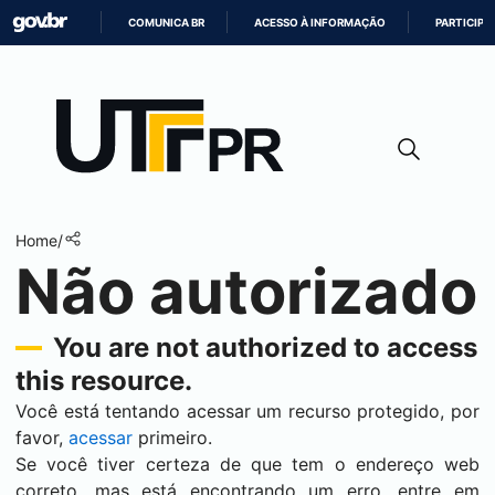
COMUNICA BR
ACESSO À INFORMAÇÃO
PARTICIPE
IR
PARA
O
CONTEÚDO
Home
/
Não autorizado
You are not authorized to access
this resource.
Você está tentando acessar um recurso protegido, por
favor,
acessar
primeiro.
Se você tiver certeza de que tem o endereço web
correto, mas está encontrando um erro, entre em