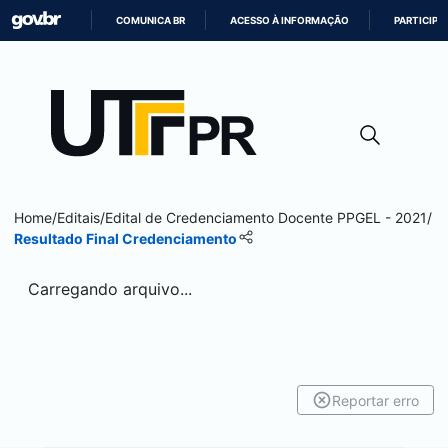
COMUNICA BR
ACESSO À INFORMAÇÃO
PARTICIPE
IR
PARA
O
CONTEÚDO
Home
/
Editais
/
Edital de Credenciamento Docente PPGEL - 2021
/
Resultado Final Credenciamento
Carregando arquivo...
Reportar erro