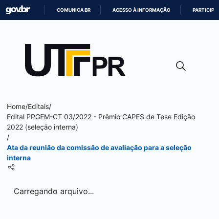
COMUNICA BR
ACESSO À INFORMAÇÃO
PARTICIPE
IR
PARA
O
CONTEÚDO
Home
/
Editais
/
Edital PPGEM-CT 03/2022 - Prêmio CAPES de Tese Edição
2022 (seleção interna)
/
Ata da reunião da comissão de avaliação para a seleção
interna
Carregando arquivo...