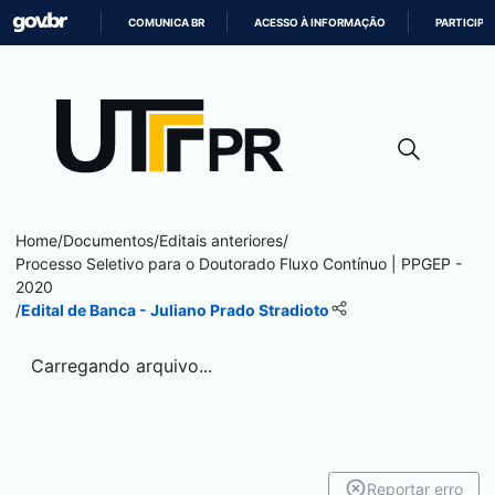
COMUNICA BR
ACESSO À INFORMAÇÃO
PARTICIPE
IR
PARA
O
CONTEÚDO
Home
/
Documentos
/
Editais anteriores
/
Processo Seletivo para o Doutorado Fluxo Contínuo | PPGEP -
2020
/
Edital de Banca - Juliano Prado Stradioto
Carregando arquivo...
Reportar erro