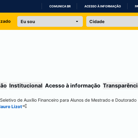
COMUNICA BR
ACESSO À INFORMAÇÃO
P
IR
izado
PARA
O
CONTEÚDO
são
Institucional
Acesso à informação
Transparênci
Seletivo de Auxílio Financeiro para Alunos de Mestrado e Doutorado
Mauro Lizot