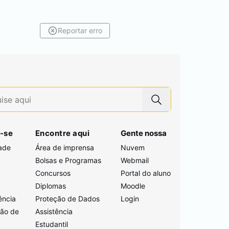
Reportar erro
-se
Encontre aqui
Gente nossa
ade
Área de imprensa
Nuvem
Bolsas e Programas
Webmail
Concursos
Portal do aluno
i
Diplomas
Moodle
ência
Proteção de Dados
Login
ção de
Assistência
Estudantil