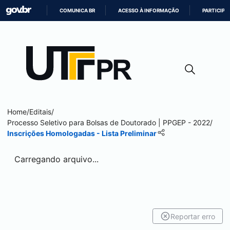
COMUNICA BR
ACESSO À INFORMAÇÃO
PARTICIPE
IR
PARA
O
CONTEÚDO
Home
/
Editais
/
Processo Seletivo para Bolsas de Doutorado | PPGEP - 2022
/
Inscrições Homologadas - Lista Preliminar
Carregando arquivo...
Reportar erro