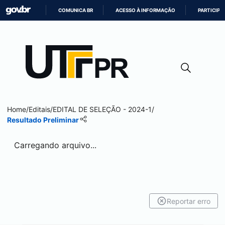
COMUNICA BR
ACESSO À INFORMAÇÃO
PARTICIPE
IR
PARA
O
CONTEÚDO
Home
/
Editais
/
EDITAL DE SELEÇÃO - 2024-1
/
Resultado Preliminar
Carregando arquivo...
Reportar erro