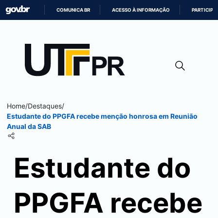
COMUNICA BR
ACESSO À INFORMAÇÃO
PARTICIPE
IR
PARA
O
CONTEÚDO
Home
/
Destaques
/
Estudante do PPGFA recebe menção honrosa em Reunião
Anual da SAB
Estudante do
PPGFA recebe