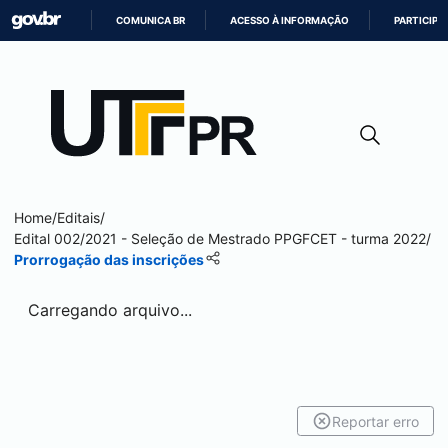
COMUNICA BR
ACESSO À INFORMAÇÃO
PARTICIPE
IR
PARA
O
CONTEÚDO
Home
/
Editais
/
Edital 002/2021 - Seleção de Mestrado PPGFCET - turma 2022
/
Prorrogação das inscrições
Carregando arquivo...
Reportar erro