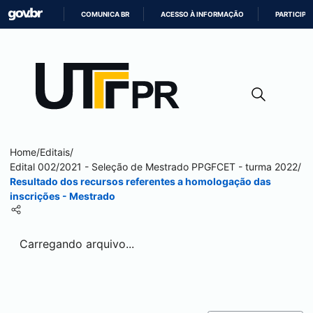
COMUNICA BR
ACESSO À INFORMAÇÃO
PARTICIPE
IR
PARA
O
CONTEÚDO
Home
/
Editais
/
Edital 002/2021 - Seleção de Mestrado PPGFCET - turma 2022
/
Resultado dos recursos referentes a homologação das
inscrições - Mestrado
Carregando arquivo...