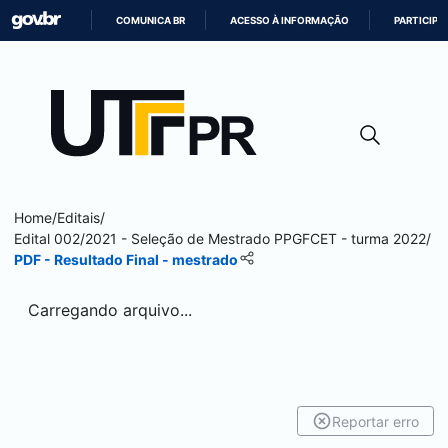
COMUNICA BR
ACESSO À INFORMAÇÃO
PARTICIPE
IR
PARA
O
CONTEÚDO
Home
/
Editais
/
Edital 002/2021 - Seleção de Mestrado PPGFCET - turma 2022
/
PDF - Resultado Final - mestrado
Carregando arquivo...
Reportar erro