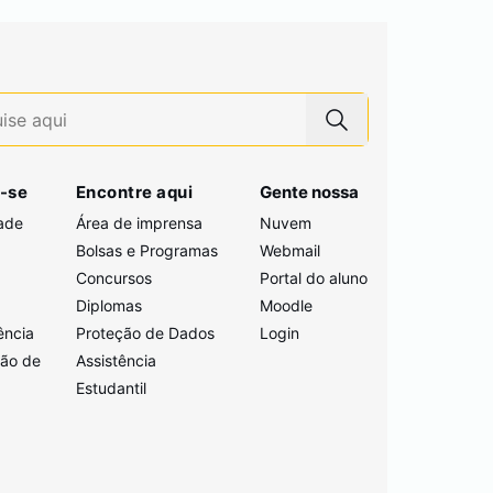
-se
Encontre aqui
Gente nossa
ade
Área de imprensa
Nuvem
Bolsas e Programas
Webmail
Concursos
Portal do aluno
i
Diplomas
Moodle
ência
Proteção de Dados
Login
ção de
Assistência
Estudantil
a