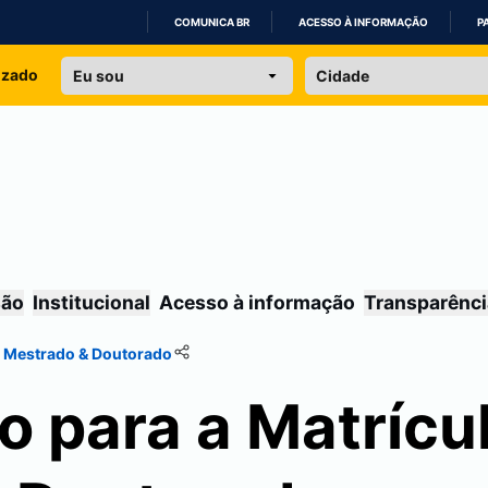
COMUNICA BR
ACESSO À INFORMAÇÃO
P
IR
izado
PARA
O
CONTEÚDO
são
Institucional
Acesso à informação
Transparênci
- Mestrado & Doutorado
 para a Matrícul