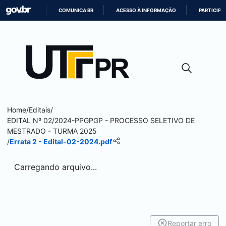
COMUNICA BR
ACESSO À INFORMAÇÃO
PARTICIPE
IR
PARA
O
CONTEÚDO
Home
/
Editais
/
EDITAL Nº 02/2024-PPGPGP - PROCESSO SELETIVO DE
MESTRADO - TURMA 2025
/
Errata 2 - Edital-02-2024.pdf
Carregando arquivo...
Reportar erro