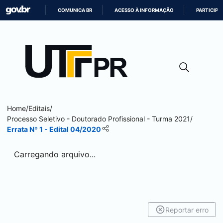
COMUNICA BR
ACESSO À INFORMAÇÃO
PARTICIPE
IR
PARA
O
CONTEÚDO
Home
/
Editais
/
Processo Seletivo - Doutorado Profissional - Turma 2021
/
Errata Nº 1 - Edital 04/2020
Carregando arquivo...
Reportar erro