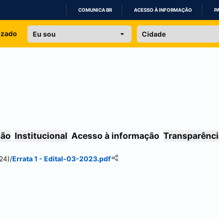
COMUNICA BR
ACESSO À INFORMAÇÃO
P
IR
izado
PARA
O
CONTEÚDO
são
Institucional
Acesso à informação
Transparênci
24)
/
Errata 1 - Edital-03-2023.pdf