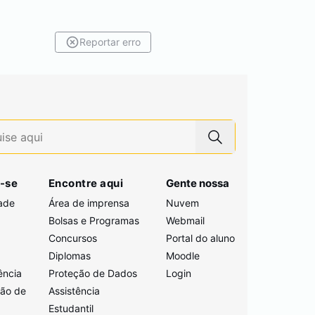
Reportar erro
-se
Encontre aqui
Gente nossa
ade
Área de imprensa
Nuvem
Bolsas e Programas
Webmail
Concursos
Portal do aluno
i
Diplomas
Moodle
ência
Proteção de Dados
Login
ção de
Assistência
Estudantil