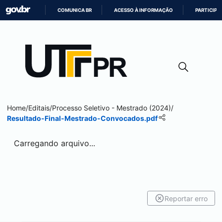
COMUNICA BR
ACESSO À INFORMAÇÃO
PARTICIPE
IR
PARA
O
CONTEÚDO
Home
/
Editais
/
Processo Seletivo - Mestrado (2024)
/
Resultado-Final-Mestrado-Convocados.pdf
Carregando arquivo...
Reportar erro