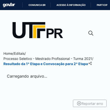
COMUNICA BR
ACESSO À INFORMAÇÃO
PARTICIPE
IR
PARA
O
CONTEÚDO
Home
/
Editais
/
Processo Seletivo - Mestrado Profissional - Turma 2021
/
Resultado da 1ª Etapa e Convocação para 2ª Etapa
Carregando arquivo...
Reportar erro