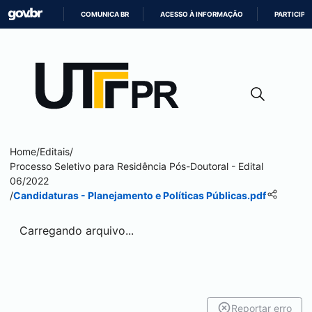
COMUNICA BR
ACESSO À INFORMAÇÃO
PARTICIPE
IR
PARA
O
CONTEÚDO
Home
/
Editais
/
Processo Seletivo para Residência Pós-Doutoral - Edital
06/2022
/
Candidaturas - Planejamento e Políticas Públicas.pdf
Carregando arquivo...
Reportar erro