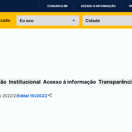
COMUNICA BR
ACESSO À INFORMAÇÃO
P
IR
izado
PARA
O
CONTEÚDO
são
Institucional
Acesso à informação
Transparênci
vo 2022/2
/
Edital 10/2022