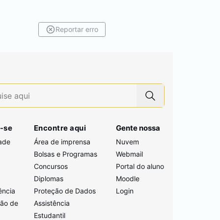
Reportar erro
-se
Encontre aqui
Gente nossa
ade
Área de imprensa
Nuvem
Bolsas e Programas
Webmail
Concursos
Portal do aluno
i
Diplomas
Moodle
ência
Proteção de Dados
Login
ção de
Assistência
Estudantil