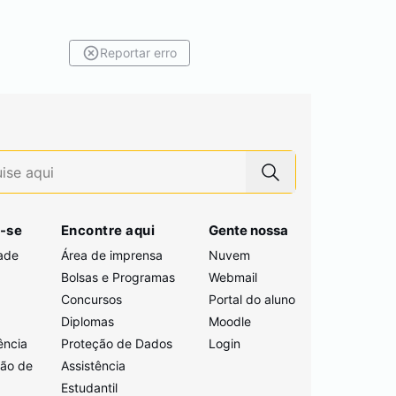
Reportar erro
-se
Encontre aqui
Gente nossa
ade
Área de imprensa
Nuvem
Bolsas e Programas
Webmail
Concursos
Portal do aluno
i
Diplomas
Moodle
ência
Proteção de Dados
Login
ção de
Assistência
Estudantil