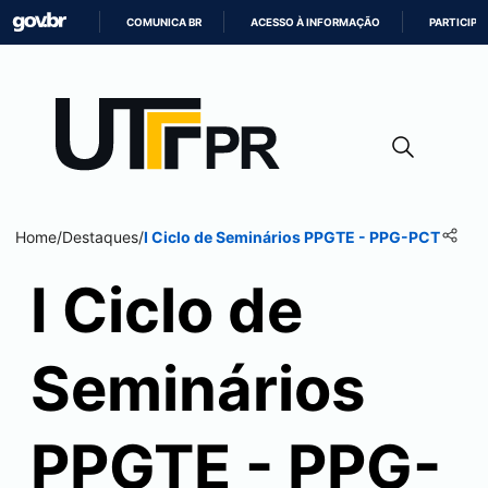
COMUNICA BR
ACESSO À INFORMAÇÃO
PARTICIPE
IR
PARA
O
CONTEÚDO
Home
/
Destaques
/
I Ciclo de Seminários PPGTE - PPG-PCT
I Ciclo de
Seminários
PPGTE - PPG-