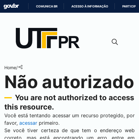
COMUNICA BR
ACESSO À INFORMAÇÃO
PARTICIPE
IR
PARA
O
CONTEÚDO
Home
/
Não autorizado
You are not authorized to access
this resource.
Você está tentando acessar um recurso protegido, por
favor,
acessar
primeiro.
Se você tiver certeza de que tem o endereço web
correto, mas está encontrando um erro, entre em