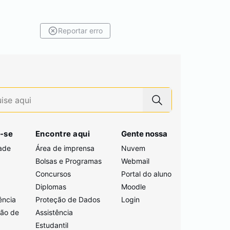
Reportar erro
-se
Encontre aqui
Gente nossa
ade
Área de imprensa
Nuvem
Bolsas e Programas
Webmail
Concursos
Portal do aluno
i
Diplomas
Moodle
ência
Proteção de Dados
Login
ção de
Assistência
Estudantil