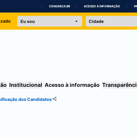
COMUNICA BR
ACESSO À INFORMAÇÃO
P
IR
izado
PARA
O
CONTEÚDO
são
Institucional
Acesso à informação
Transparênci
sificação dos Candidatos