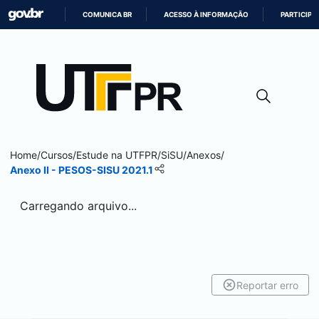
COMUNICA BR
ACESSO À INFORMAÇÃO
PARTICIPE
IR
PARA
O
CONTEÚDO
Home
/
Cursos
/
Estude na UTFPR
/
SiSU
/
Anexos
/
Anexo II - PESOS-SISU 2021.1
Carregando arquivo...
Reportar erro