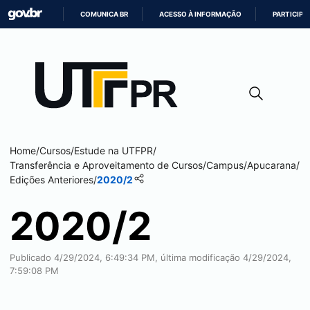
COMUNICA BR
ACESSO À INFORMAÇÃO
PARTICIPE
IR
PARA
O
CONTEÚDO
Home
/
Cursos
/
Estude na UTFPR
/
Transferência e Aproveitamento de Cursos
/
Campus
/
Apucarana
/
Edições Anteriores
/
2020/2
2020/2
Publicado 4/29/2024, 6:49:34 PM, última modificação 4/29/2024,
7:59:08 PM