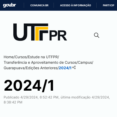
COMUNICA BR
ACESSO À INFORMAÇÃO
PARTICIPE
IR
PARA
O
CONTEÚDO
Home
/
Cursos
/
Estude na UTFPR
/
Transferência e Aproveitamento de Cursos
/
Campus
/
Guarapuava
/
Edições Anteriores
/
2024/1
2024/1
Publicado 4/29/2024, 6:52:42 PM, última modificação 4/29/2024,
8:38:42 PM