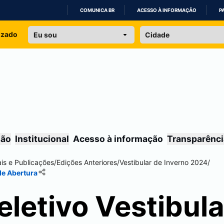
COMUNICA BR
ACESSO À INFORMAÇÃO
P
IR
izado
PARA
O
CONTEÚDO
são
Institucional
Acesso à informação
Transparênci
ais e Publicações
/
Edições Anteriores
/
Vestibular de Inverno 2024
/
de Abertura
letivo Vestibula