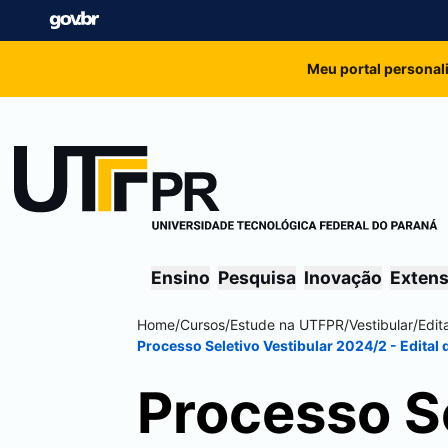
Meu portal personal
Ensino
Pesquisa
Inovação
Exten
Home
/
Cursos
/
Estude na UTFPR
/
Vestibular
/
Edit
Processo Seletivo Vestibular 2024/2 - Edital 
Processo Se