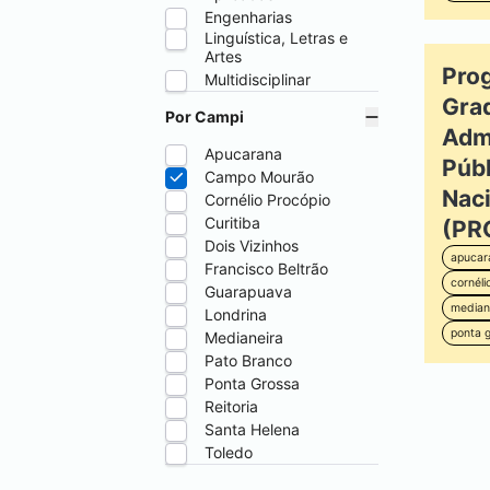
Engenharias
Linguística, Letras e
Artes
Pro
Multidisciplinar
Gra
Por Campi
Adm
Apucarana
Púb
Campo Mourão
Naci
Cornélio Procópio
Curitiba
(PR
Dois Vizinhos
apucar
Francisco Beltrão
cornéli
Guarapuava
median
Londrina
ponta 
Medianeira
Pato Branco
Ponta Grossa
Reitoria
Santa Helena
Toledo