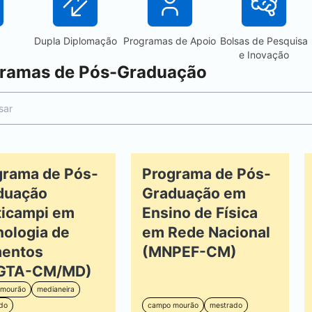
Dupla Diplomação
Programas de Apoio
Bolsas de Pesquisa
e Inovação
ramas de Pós-Graduação
grama de Pós-
Programa de Pós-
duação
Graduação em
ticampi em
Ensino de Física
ologia de
em Rede Nacional
mentos
(MNPEF-CM)
GTA-CM/MD)
mourão
medianeira
do
campo mourão
mestrado