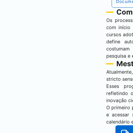
Docum
Como
Os process
com início
cursos ado
define au
costumam i
pesquisa e 
Mest
Atualmente
stricto sens
Esses pro
refletindo
inovação cie
O primeiro 
e acessar 
calendário 