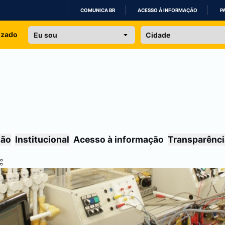
COMUNICA BR
ACESSO À INFORMAÇÃO
P
IR
izado
PARA
O
CONTEÚDO
são
Institucional
Acesso à informação
Transparênci