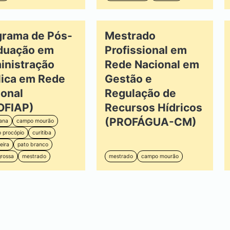
grama de Pós-
Mestrado
duação em
Profissional em
inistração
Rede Nacional em
lica em Rede
Gestão e
onal
Regulação de
OFIAP)
Recursos Hídricos
(PROFÁGUA-CM)
ana
campo mourão
o procópio
curitiba
eira
pato branco
grossa
mestrado
mestrado
campo mourão