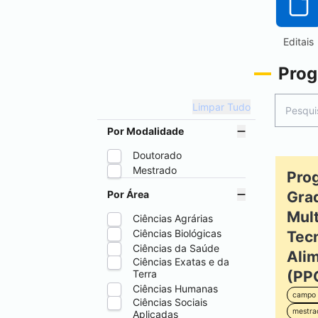
Editais
Prog
Limpar Tudo
Por Modalidade
Doutorado
Mestrado
Pro
Por Área
Gra
Mul
Ciências Agrárias
Ciências Biológicas
Tecn
Ciências da Saúde
Ali
Ciências Exatas e da
Terra
(PP
Ciências Humanas
campo 
Ciências Sociais
mestra
Aplicadas