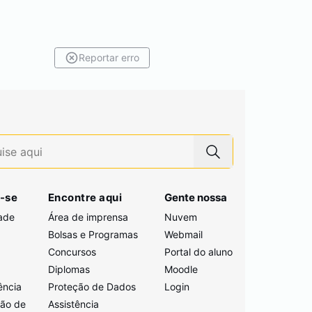
Reportar erro
-se
Encontre aqui
Gente nossa
ade
Área de imprensa
Nuvem
Bolsas e Programas
Webmail
Concursos
Portal do aluno
i
Diplomas
Moodle
ência
Proteção de Dados
Login
ção de
Assistência